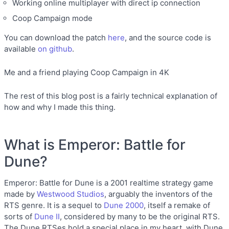
Working online multiplayer with direct ip connection
Coop Campaign mode
You can download the patch
here
, and the source code is
available
on github
.
Me and a friend playing Coop Campaign in 4K
The rest of this blog post is a fairly technical explanation of
how and why I made this thing.
What is Emperor: Battle for
Dune?
Emperor: Battle for Dune is a 2001 realtime strategy game
made by
Westwood Studios
, arguably the inventors of the
RTS genre. It is a sequel to
Dune 2000
, itself a remake of
sorts of
Dune II
, considered by many to be the original RTS.
The Dune RTSes hold a special place in my heart, with Dune