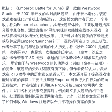
概括： 《Emperor: Battle for Dune》是一款由 Westwood
Studios 于 2001 年开发的即时战略游戏。 由于技术老化，该游
戏很难在现代计算机上流畅运行。 这篇博文的作者开发了一个修
改，称为EmperorLauncher，以增强游戏体验。 主要改进包括高
分辨率兼容性、通过直接 IP 寻址实现的功能性在线多人游戏、合
作战役模式以及增强的视觉效果。 用户可以通过提供的下载链接
获取并应用EmperorLauncher补丁，源代码可在GitHub上获取。
作者分享了他们与这款游戏的个人历史，称《沙丘 2000》是他们
第一次购买 PC，也是第一次接触沙丘宇宙。 《皇帝：沙丘之
战》续作带来了 3D 图形、卓越的用户体验和令人印象深刻的音
乐。 尽管由于与 Westwood 的其他游戏（例如《命令与征服》）
的竞争，该游戏的受欢迎程度有所下降，但作者仍然认为，该游
戏在 RTS 类型中的历史意义值得认可。 本文还介绍了提高游戏性
能所采取的步骤，主要关注调整Emperor 可执行文件行为的逆向
工程技术。 作者描述了利用IDA Pro来分析Emperor可执行文
件，并采用各种方法来克服障碍，例如建立多人游戏的相互连
接、处理图形限制以及管理网络流量。 此外，该博客文章还解释
了如何修改 Windows 注册表以合并平稳操作所需的资源。