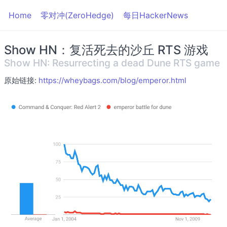
Home
零对冲(ZeroHedge)
每日HackerNews
Show HN：复活死去的沙丘 RTS 游戏
Show HN: Resurrecting a dead Dune RTS game
原始链接:
https://wheybags.com/blog/emperor.html