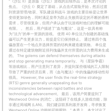
“《沙丘 II》是原版《沙丘》游戏的后续作品，是本次讨论的
焦点。《沙丘 I》奠定了基础，从点击式冒险开始，然后过渡
到资源管理/收获、军队建设和战斗 游戏的主要目标是让世界
变得更加绿色，同时满足皇帝为防止失败而设定的不断的香料
需求，尽管很复杂，但用户承认由于玩游戏时他们的理解可能
有限。 。 然后，用户描述了“血与魔法”，这是一款具有称
为“法力”的单一资源的游戏。 使用 40 单位法力创建的基础傀
儡可以产生更多法力，前提是它们保持静止。 通过将四个傀
儡放置在一个地点并选择所需的结构来建造建筑物。 单位是
通过在特定建筑物附近排列傀儡并支付所需的法力费用来生成
的。 The golems can defend themselves during attacks
and stop generating mana temporarily。 与《星际争霸》
等游戏相比，用户注意到了差异，并提到某些领域的工人限制
导致了严重的经济后果，而《血与魔法》中的傀儡的移动性却
很高。 However, the user finds the real-time strategy
(RTS) genre generally unappealing due to
inconsistencies between rapid battles and slow
technological advancement。 最后，该用户简要提到了
Westwood Online 的消亡，这阻碍了在线多人游戏功能，除
非通过局域网 (LAN)。 我们建议联系利基开发商，寻求恢复
Westwood Online 功能的可能帮助。” 本质上，本文讨论了